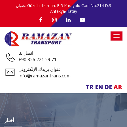
عنوان: Güzelbirlik mah. E-5 Karayolu Cad. No:214 D:3
Antakya/Hatay
اتصل بنا
+90 326 221 29 71
عنوان بريدك الإلكتروني
info@ramazantrans.com
TR
EN
DE
AR
أخبار